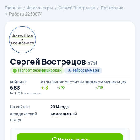
Главная
Фрилансеры
Сергей Вострецов
Портфолио
Работа 2250874
Сергей Вострецов
›
s7st
Паспорт верифицирован
Нейросаммари
РЕЙТИНГ
ОТЗЫВЫ
ПРОФЕССИОНАЛИЗМ
КОММУНИКАЦИЯ
683
3
-
-
/10
/10
№ 1 718 в каталоге
На сайте с
2014 года
Юридический
Самозанятый
статус
Начать диалог