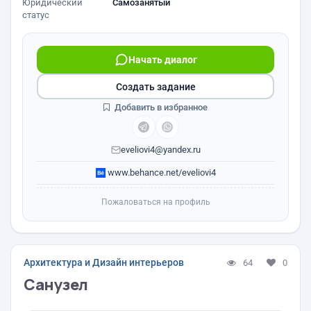
Юридический
Самозанятый
статус
Начать диалог
Создать задание
Добавить в избранное
eveliovi4@yandex.ru
www.behance.net/eveliovi4
Пожаловаться на профиль
Архитектура и Дизайн интерьеров
64
0
Санузел