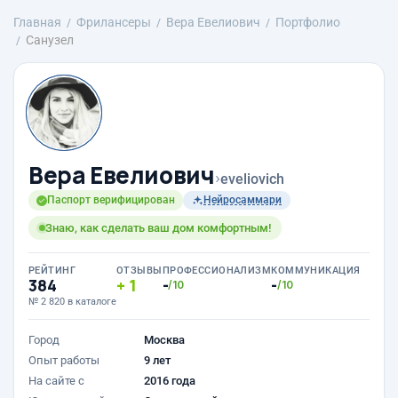
Главная
Фрилансеры
Вера Евелиович
Портфолио
Санузел
Вера Евелиович
›
eveliovich
Паспорт верифицирован
Нейросаммари
Знаю, как сделать ваш дом комфортным!
РЕЙТИНГ
ОТЗЫВЫ
ПРОФЕССИОНАЛИЗМ
КОММУНИКАЦИЯ
384
1
-
-
/10
/10
№ 2 820 в каталоге
Город
Москва
Опыт работы
9 лет
На сайте с
2016 года