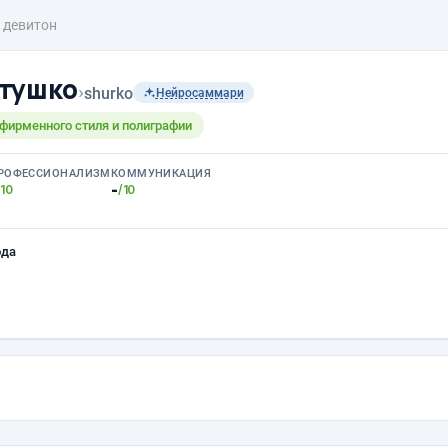
девитон
тушко
›
shurko
Нейросаммари
 фирменного стиля и полиграфии
РОФЕССИОНАЛИЗМ
КОММУНИКАЦИЯ
-
/10
/10
ода