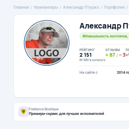
Главная
Фрилансеры
Александр Птушко
Портфолио
Александр П
Уникальность логотипов,
РЕЙТИНГ
ОТЗЫВЫ
П
2 151
87
3
-
/
№ 880 в каталоге
На сайте с
2014 г
Freelance.Boutique
Премиум-сервис для лучших исполнителей