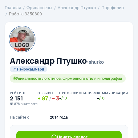
Главная
Фрилансеры
Александр Птушко
Портфолио
Работа 3350800
Александр Птушко
›
shurko
Нейросаммари
Уникальность логотипов, фирменного стиля и полиграфии
РЕЙТИНГ
ОТЗЫВЫ
ПРОФЕССИОНАЛИЗМ
КОММУНИКАЦИЯ
2 151
87
3
-
-
/10
/10
/
№ 878 в каталоге
На сайте с
2014 года
Начать диалог