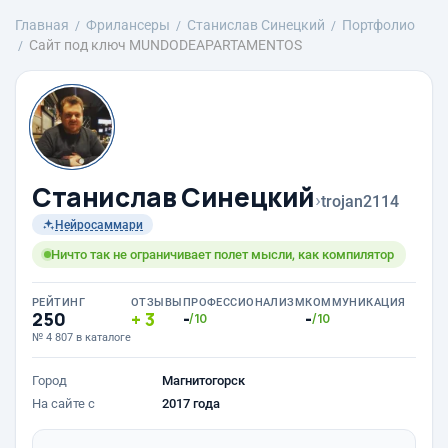
Главная
Фрилансеры
Станислав Синецкий
Портфолио
Сайт под ключ MUNDODEAPARTAMENTOS
Станислав Синецкий
›
trojan2114
Нейросаммари
Ничто так не ограничивает полет мысли, как компилятор
РЕЙТИНГ
ОТЗЫВЫ
ПРОФЕССИОНАЛИЗМ
КОММУНИКАЦИЯ
250
3
-
-
/10
/10
№ 4 807 в каталоге
Город
Магнитогорск
На сайте с
2017 года