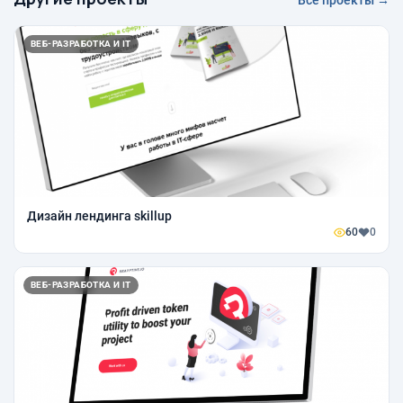
Все проекты →
ВЕБ-РАЗРАБОТКА И IT
Дизайн лендинга skillup
60
0
ВЕБ-РАЗРАБОТКА И IT