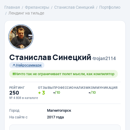
Главная
Фрилансеры
Станислав Синецкий
Портфолио
Лендинг на тильде
Станислав Синецкий
›
trojan2114
Нейросаммари
Ничто так не ограничивает полет мысли, как компилятор
РЕЙТИНГ
ОТЗЫВЫ
ПРОФЕССИОНАЛИЗМ
КОММУНИКАЦИЯ
250
3
-
-
/10
/10
№ 4 808 в каталоге
Город
Магнитогорск
На сайте с
2017 года