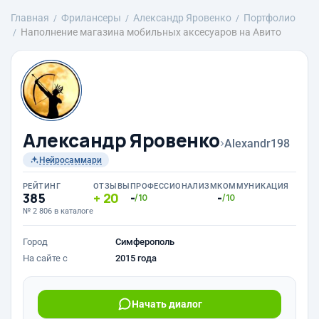
Главная
Фрилансеры
Александр Яровенко
Портфолио
Наполнение магазина мобильных аксесуаров на Авито
Александр Яровенко
›
Alexandr198
Нейросаммари
РЕЙТИНГ
ОТЗЫВЫ
ПРОФЕССИОНАЛИЗМ
КОММУНИКАЦИЯ
385
20
-
-
/10
/10
№ 2 806 в каталоге
Город
Симферополь
На сайте с
2015 года
Начать диалог