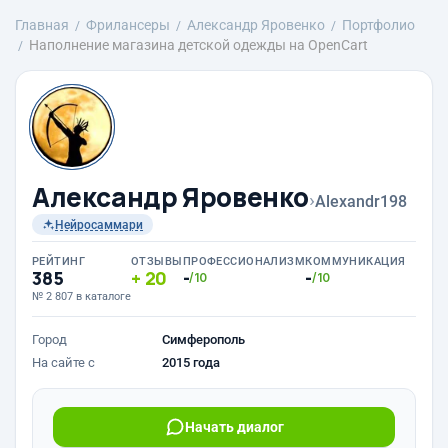
Главная
Фрилансеры
Александр Яровенко
Портфолио
Наполнение магазина детской одежды на OpenCart
Александр Яровенко
›
Alexandr198
Нейросаммари
РЕЙТИНГ
ОТЗЫВЫ
ПРОФЕССИОНАЛИЗМ
КОММУНИКАЦИЯ
385
20
-
-
/10
/10
№ 2 807 в каталоге
Город
Симферополь
На сайте с
2015 года
Начать диалог