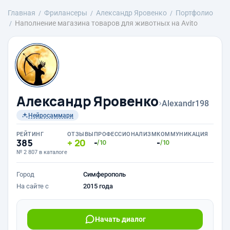
Главная
Фрилансеры
Александр Яровенко
Портфолио
Наполнение магазина товаров для животных на Avito
Александр Яровенко
›
Alexandr198
Нейросаммари
РЕЙТИНГ
ОТЗЫВЫ
ПРОФЕССИОНАЛИЗМ
КОММУНИКАЦИЯ
385
20
-
-
/10
/10
№ 2 807 в каталоге
Город
Симферополь
На сайте с
2015 года
Начать диалог