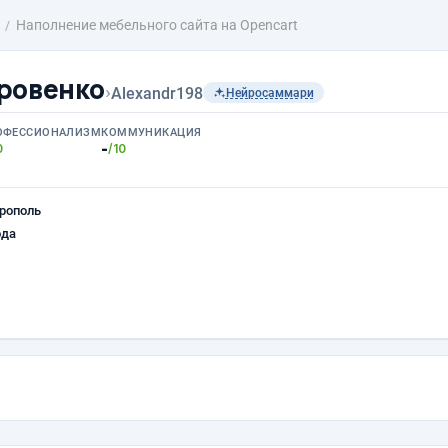
Наполнение мебельного сайта на Opencart
ровенко
›
Alexandr198
Нейросаммари
ОФЕССИОНАЛИЗМ
КОММУНИКАЦИЯ
-
0
/10
рополь
ода