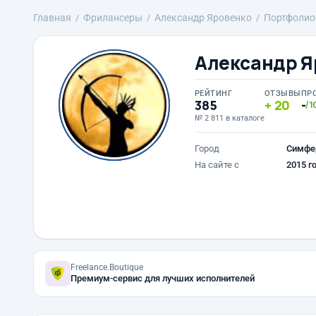
Главная
Фрилансеры
Александр Яровенко
Портфолио
Александр Я
РЕЙТИНГ
ОТЗЫВЫ
ПР
385
20
-
/1
№ 2 811 в каталоге
Город
Симфе
На сайте с
2015 г
Freelance.Boutique
Премиум-сервис для лучших исполнителей