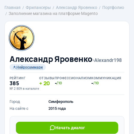
Главная
Фрилансеры
Александр Яровенко
Портфолио
Заполнение магазина на платформе Magento
Александр Яровенко
›
Alexandr198
Нейросаммари
РЕЙТИНГ
ОТЗЫВЫ
ПРОФЕССИОНАЛИЗМ
КОММУНИКАЦИЯ
385
20
-
-
/10
/10
№ 2 809 в каталоге
Город
Симферополь
На сайте с
2015 года
Начать диалог