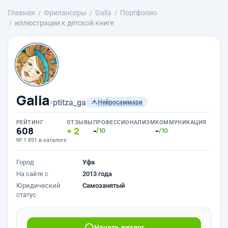
Главная
Фрилансеры
Galia
Портфолио
иллюстрации к детской книге
Galia
›
ptitza_ga
Нейросаммари
РЕЙТИНГ
ОТЗЫВЫ
ПРОФЕССИОНАЛИЗМ
КОММУНИКАЦИЯ
608
2
-
-
/10
/10
№ 1 891 в каталоге
Город
Уфа
На сайте с
2013 года
Юридический
Самозанятый
статус
Начать диалог