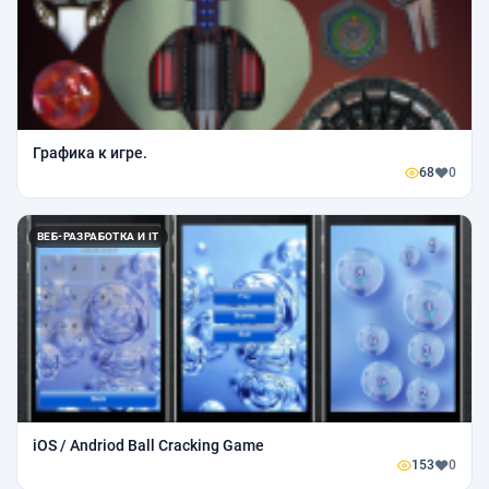
Графика к игре.
68
0
ВЕБ-РАЗРАБОТКА И IT
iOS / Andriod Ball Cracking Game
153
0