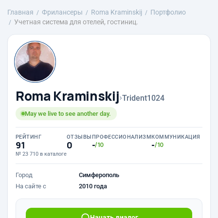
Главная
Фрилансеры
Roma Kraminskij
Портфолио
Учетная система для отелей, гостиниц.
Roma Kraminskij
›
Trident1024
May we live to see another day.
РЕЙТИНГ
ОТЗЫВЫ
ПРОФЕССИОНАЛИЗМ
КОММУНИКАЦИЯ
91
0
-
-
/10
/10
№ 23 710 в каталоге
Город
Симферополь
На сайте с
2010 года
Начать диалог