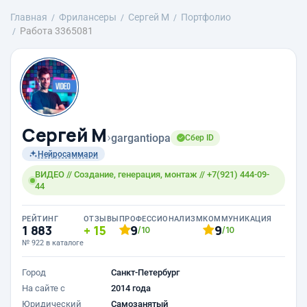
Главная
Фрилансеры
Сергей М
Портфолио
Работа 3365081
Сергей М
›
gargantiopa
Сбер ID
Нейросаммари
ВИДЕО // Создание, генерация, монтаж // +7(921) 444-09-
44
РЕЙТИНГ
ОТЗЫВЫ
ПРОФЕССИОНАЛИЗМ
КОММУНИКАЦИЯ
1 883
15
9
9
/10
/10
№ 922 в каталоге
Город
Санкт-Петербург
На сайте с
2014 года
Юридический
Самозанятый