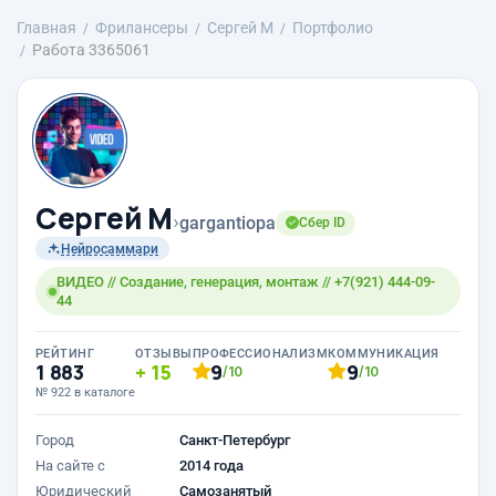
Главная
Фрилансеры
Сергей М
Портфолио
Работа 3365061
Сергей М
›
gargantiopa
Сбер ID
Нейросаммари
ВИДЕО // Создание, генерация, монтаж // +7(921) 444-09-
44
РЕЙТИНГ
ОТЗЫВЫ
ПРОФЕССИОНАЛИЗМ
КОММУНИКАЦИЯ
1 883
15
9
9
/10
/10
№ 922 в каталоге
Город
Санкт-Петербург
На сайте с
2014 года
Юридический
Самозанятый