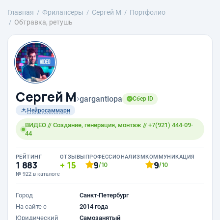
Главная
Фрилансеры
Сергей М
Портфолио
Обтравка, ретушь
Сергей М
›
gargantiopa
Сбер ID
Нейросаммари
ВИДЕО // Создание, генерация, монтаж // +7(921) 444-09-
44
РЕЙТИНГ
ОТЗЫВЫ
ПРОФЕССИОНАЛИЗМ
КОММУНИКАЦИЯ
1 883
15
9
9
/10
/10
№ 922 в каталоге
Город
Санкт-Петербург
На сайте с
2014 года
Юридический
Самозанятый