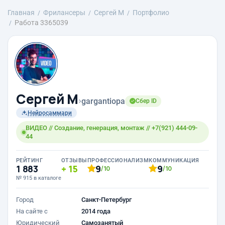
Главная
Фрилансеры
Сергей М
Портфолио
Работа 3365039
Сергей М
›
gargantiopa
Сбер ID
Нейросаммари
ВИДЕО // Создание, генерация, монтаж // +7(921) 444-09-
44
РЕЙТИНГ
ОТЗЫВЫ
ПРОФЕССИОНАЛИЗМ
КОММУНИКАЦИЯ
1 883
15
9
9
/10
/10
№ 915 в каталоге
Город
Санкт-Петербург
На сайте с
2014 года
Юридический
Самозанятый