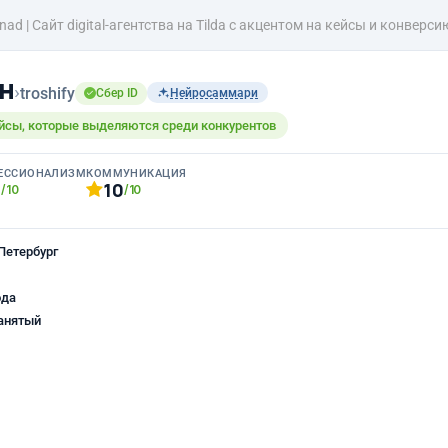
nad | Сайт digital-агентства на Tilda с акцентом на кейсы и конверси
н
›
troshify
Сбер ID
Нейросаммари
йсы, которые выделяются среди конкурентов
ЕССИОНАЛИЗМ
КОММУНИКАЦИЯ
0
10
/10
/10
Петербург
ода
анятый