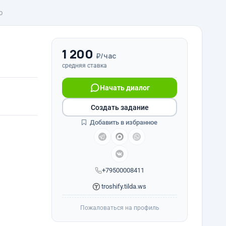
ю
1 200
₽/час
средняя ставка
Начать диалог
Создать задание
Добавить в избранное
+79500008411
troshify.tilda.ws
Пожаловаться на профиль