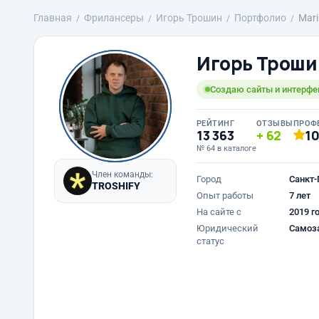
Главная
Фрилансеры
Игорь Трошин
Портфолио
Mari
Игорь Троши
Создаю сайты и интерфе
РЕЙТИНГ
ОТЗЫВЫ
ПРОФ
13 363
62
1
№ 64 в каталоге
Член команды:
Город
Санкт-
TROSHIFY
Опыт работы
7 лет
На сайте с
2019 г
Юридический
Самоз
статус