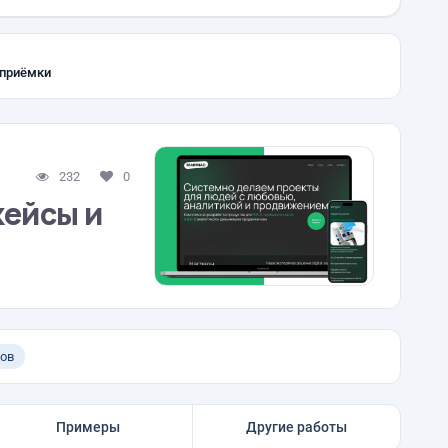
 приёмки
232
0
кейсы и
ов
Примеры
Другие работы