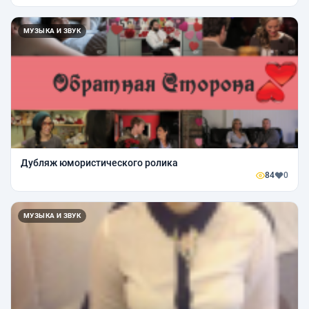
МУЗЫКА И ЗВУК
Дубляж юмористического ролика
84
0
МУЗЫКА И ЗВУК