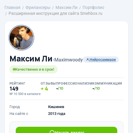
Главная
Фрилансеры
Максим Ли
Портфолио
Расширенная инструкция для сайта Smehbox.ru
Максим Ли
›
Maximwoody
Нейросаммари
Качественно и в срок!
РЕЙТИНГ
ОТЗЫВЫ
ПРОФЕССИОНАЛИЗМ
КОММУНИКАЦИЯ
149
4
-
-
/10
/10
№ 10 500 в каталоге
Город
Кишинев
На сайте с
2013 года
Начать диалог