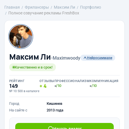
Главная
Фрилансеры
Максим Ли
Портфолио
Полное озвучание рекламы FreshBox
Максим Ли
›
Maximwoody
Нейросаммари
Качественно и в срок!
РЕЙТИНГ
ОТЗЫВЫ
ПРОФЕССИОНАЛИЗМ
КОММУНИКАЦИЯ
149
4
-
-
/10
/10
№ 10 500 в каталоге
Город
Кишинев
На сайте с
2013 года
Начать диалог