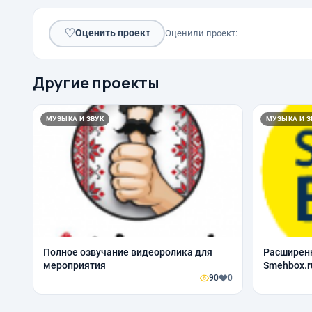
♡
Оценить проект
Оценили проект:
Другие проекты
МУЗЫКА И ЗВУК
МУЗЫКА И З
Полное озвучание видеоролика для
Расширенн
мероприятия
Smehbox.r
90
0