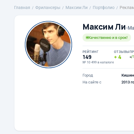
Главная
Фрилансеры
Максим Ли
Портфолио
Реклам
Максим Ли
›
Ma
Качественно и в срок!
РЕЙТИНГ
ОТЗЫВЫ
П
149
4
-
/
№ 10 499 в каталоге
Город
Кишин
На сайте с
2013 г