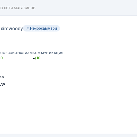
а сети магазинов
ximwoody
Нейросаммари
РОФЕССИОНАЛИЗМ
КОММУНИКАЦИЯ
-
10
/10
ев
ода