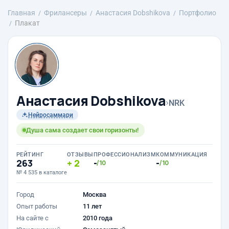
Главная
Фрилансеры
Анастасия Dobshikova
Портфолио
Плакат
Анастасия Dobshikova
›
NRK
Нейросаммари
Душа сама создает свои горизонты!
РЕЙТИНГ
ОТЗЫВЫ
ПРОФЕССИОНАЛИЗМ
КОММУНИКАЦИЯ
263
2
-
-
/10
/10
№ 4 535 в каталоге
Город
Москва
Опыт работы
11 лет
На сайте с
2010 года