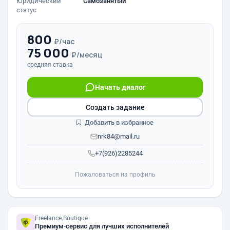
Юридический
Самозанятый
статус
800
₽/час
75 000
₽/месяц
средняя ставка
Начать диалог
Создать задание
Добавить в избранное
nrk84@mail.ru
+7(926)2285244
Пожаловаться на профиль
Freelance.Boutique
Премиум-сервис для лучших исполнителей