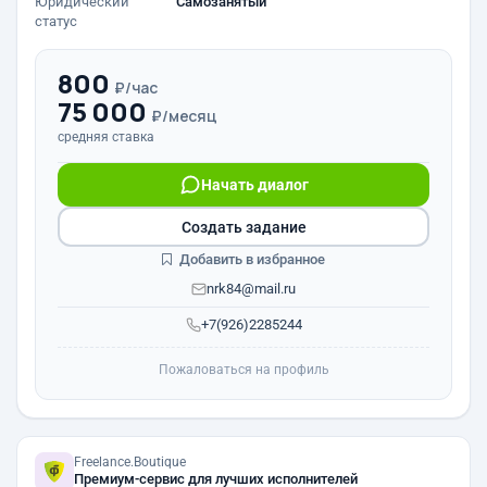
Юридический
Самозанятый
статус
800
₽/час
75 000
₽/месяц
средняя ставка
Начать диалог
Создать задание
Добавить в избранное
nrk84@mail.ru
+7(926)2285244
Пожаловаться на профиль
Freelance.Boutique
Премиум-сервис для лучших исполнителей