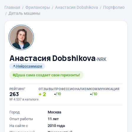
Главная
Фрилансеры
Анастасия Dobshikova
Портфолио
Деталь машины
Анастасия Dobshikova
›
NRK
Нейросаммари
Душа сама создает свои горизонты!
РЕЙТИНГ
ОТЗЫВЫ
ПРОФЕССИОНАЛИЗМ
КОММУНИКАЦИЯ
263
2
-
-
/10
/10
№ 4 537 в каталоге
Город
Москва
Опыт работы
11 лет
На сайте с
2010 года