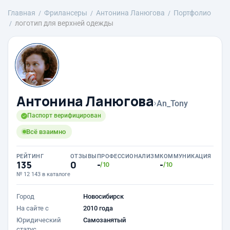
Главная
Фрилансеры
Антонина Ланюгова
Портфолио
логотип для верхней одежды
Антонина Ланюгова
›
An_Tony
Паспорт верифицирован
Всё взаимно
РЕЙТИНГ
ОТЗЫВЫ
ПРОФЕССИОНАЛИЗМ
КОММУНИКАЦИЯ
135
0
-
-
/10
/10
№ 12 143 в каталоге
Город
Новосибирск
На сайте с
2010 года
Юридический
Самозанятый
статус