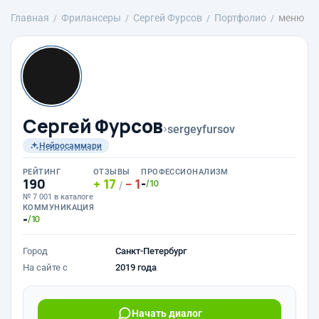
Главная
Фрилансеры
Сергей Фурсов
Портфолио
меню
Сергей Фурсов
›
sergeyfursov
Нейросаммари
РЕЙТИНГ
ОТЗЫВЫ
ПРОФЕССИОНАЛИЗМ
190
17
1
-
/10
/
№ 7 001 в каталоге
КОММУНИКАЦИЯ
-
/10
Город
Санкт-Петербург
На сайте с
2019 года
Начать диалог