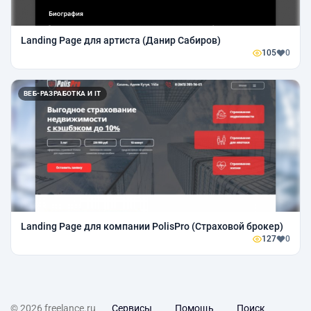
Landing Page для артиста (Данир Сабиров)
105
0
ВЕБ-РАЗРАБОТКА И IT
Landing Page для компании PolisPro (Страховой брокер)
127
0
© 2026 freelance.ru
Сервисы
Помощь
Поиск