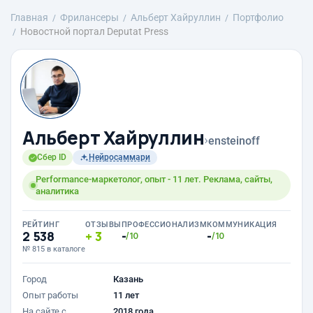
Главная
Фрилансеры
Альберт Хайруллин
Портфолио
Новостной портал Deputat Press
Альберт Хайруллин
›
ensteinoff
Сбер ID
Нейросаммари
Performance-маркетолог, опыт - 11 лет. Реклама, сайты,
аналитика
РЕЙТИНГ
ОТЗЫВЫ
ПРОФЕССИОНАЛИЗМ
КОММУНИКАЦИЯ
2 538
3
-
-
/10
/10
№ 815 в каталоге
Город
Казань
Опыт работы
11 лет
На сайте с
2018 года