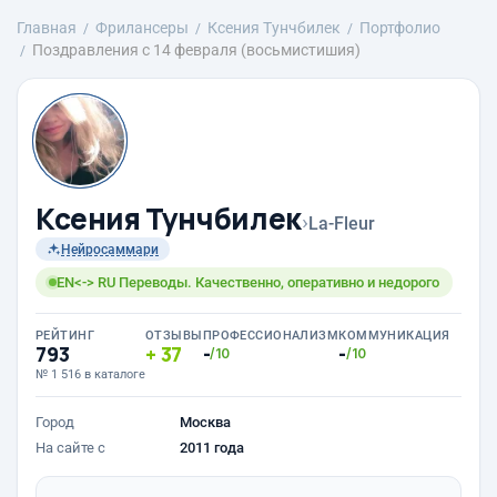
Главная
Фрилансеры
Ксения Тунчбилек
Портфолио
Поздравления с 14 февраля (восьмистишия)
Ксения Тунчбилек
›
La-Fleur
Нейросаммари
EN<-> RU Переводы. Качественно, оперативно и недорого
РЕЙТИНГ
ОТЗЫВЫ
ПРОФЕССИОНАЛИЗМ
КОММУНИКАЦИЯ
793
37
-
-
/10
/10
№ 1 516 в каталоге
Город
Москва
На сайте с
2011 года