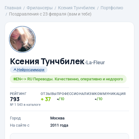
Главная
Фрилансеры
Ксения Тунчбилек
Портфолио
Поздравления с 23 февраля (вам и тебе)
Ксения Тунчбилек
›
La-Fleur
Нейросаммари
EN<-> RU Переводы. Качественно, оперативно и недорого
РЕЙТИНГ
ОТЗЫВЫ
ПРОФЕССИОНАЛИЗМ
КОММУНИКАЦИЯ
793
37
-
-
/10
/10
№ 1 543 в каталоге
Город
Москва
На сайте с
2011 года