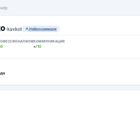
нер
ко
›
kavkot
Нейросаммари
РОФЕССИОНАЛИЗМ
КОММУНИКАЦИЯ
-
10
/10
ода