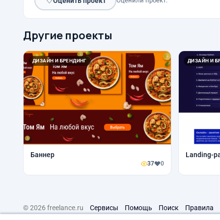
♡
Оценить проект
Оценили проект:
Другие проекты
ДИЗАЙН И БРЕНДИНГ
ДИЗАЙН И Б
Баннер
Landing-p
37
0
© 2026 freelance.ru
Сервисы
Помощь
Поиск
Правила