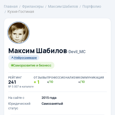
Главная
Фрилансеры
Максим Шабилов
Портфолио
Кухня-Гостиная
Максим Шабилов
›
Devil_MC
Нейросаммари
Саморазвитие и бизнесс
РЕЙТИНГ
ОТЗЫВЫ
ПРОФЕССИОНАЛИЗМ
КОММУНИКАЦИЯ
241
1
-
-
/10
/10
№ 5 007 в каталоге
На сайте с
2015 года
Юридический
Самозанятый
статус