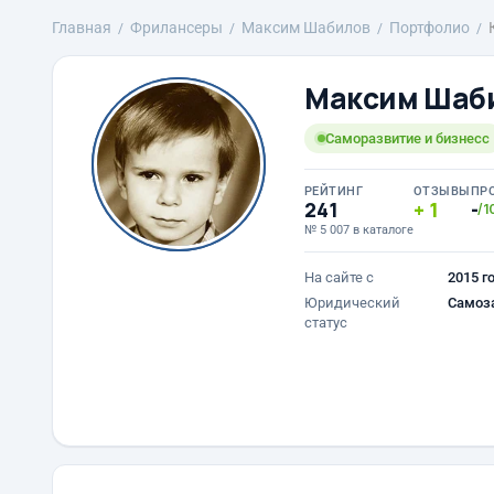
Главная
Фрилансеры
Максим Шабилов
Портфолио
Максим Шаб
Саморазвитие и бизнесс
РЕЙТИНГ
ОТЗЫВЫ
ПР
241
1
-
/1
№ 5 007 в каталоге
На сайте с
2015 г
Юридический
Самоз
статус