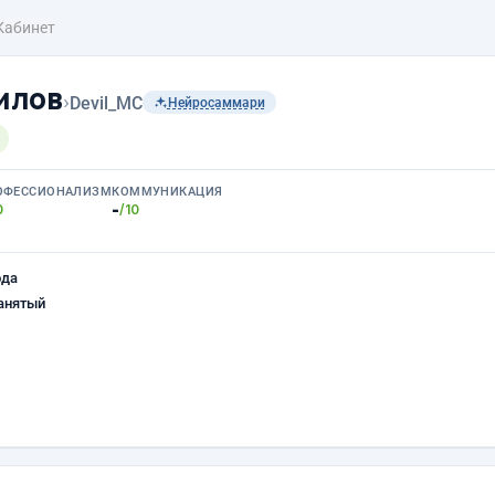
Кабинет
илов
›
Devil_MC
Нейросаммари
ОФЕССИОНАЛИЗМ
КОММУНИКАЦИЯ
-
0
/10
ода
анятый