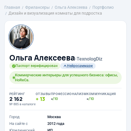
Главная
Фрилансеры
Ольга Алексеева
Портфолио
Дизайн и визуализация комнаты для подростка
Ольга Алексеева
›
TexnologDiz
Паспорт верифицирован
Нейросаммари
Коммерческие интерьеры для успешного бизнеса: офисы,
HoReCa.
РЕЙТИНГ
ОТЗЫВЫ
ПРОФЕССИОНАЛИЗМ
КОММУНИКАЦИЯ
2 162
13
-
-
/10
/10
№ 885 в каталоге
Город
Москва
На сайте с
2012 года
Юридический
ИП