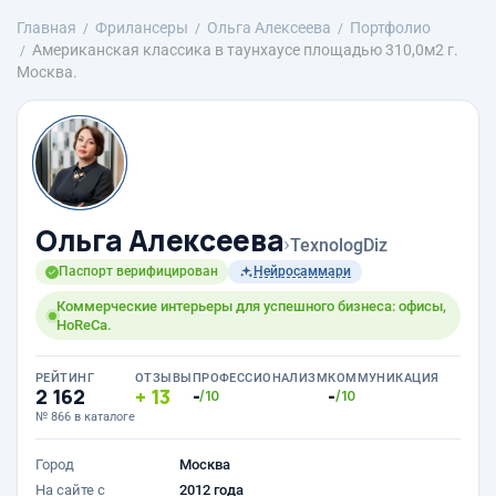
Главная
Фрилансеры
Ольга Алексеева
Портфолио
Американская классика в таунхаусе площадью 310,0м2 г.
Москва.
Ольга Алексеева
›
TexnologDiz
Паспорт верифицирован
Нейросаммари
Коммерческие интерьеры для успешного бизнеса: офисы,
HoReCa.
РЕЙТИНГ
ОТЗЫВЫ
ПРОФЕССИОНАЛИЗМ
КОММУНИКАЦИЯ
2 162
13
-
-
/10
/10
№ 866 в каталоге
Город
Москва
На сайте с
2012 года