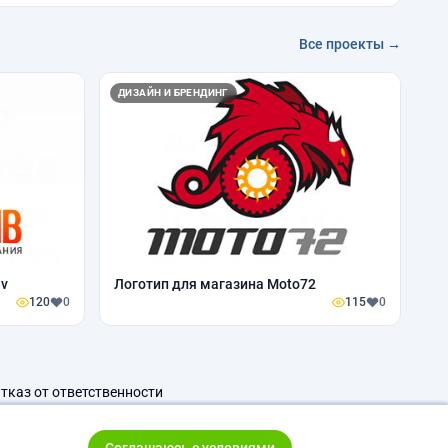
Все проекты →
ДИЗАЙН И БРЕНДИНГ
iv
Логотип для магазина Moto72
120
0
115
0
тказ от ответственности