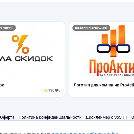
РЕНДИНГ
ДИЗАЙН И БРЕНДИНГ
ок
Логотип для компании ProAct
130
0
Оферта
Политика конфиденциальности
Дисклеймер о ЗоЗПП
О
глашаетесь с условиями
использования файлов cookie