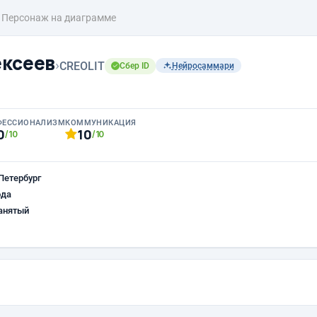
Персонаж на диаграмме
ксеев
›
CREOLIT
Сбер ID
Нейросаммари
ФЕССИОНАЛИЗМ
КОММУНИКАЦИЯ
0
10
/10
/10
Петербург
ода
анятый