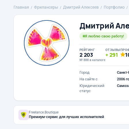
Главная
Фрилансеры
Дмитрий Алексеев
Портфолио
Дмитрий Але
Я люблю свою работу!
РЕЙТИНГ
ОТЗЫВЫ
ПРО
2 203
291
1
№ 888 в каталоге
Город
Санкт-
На сайте с
2006 г
Юридический
Самоз
статус
Freelance.Boutique
Премиум-сервис для лучших исполнителей