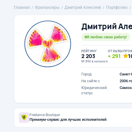
Главная
Фрилансеры
Дмитрий Алексеев
Портфолио
Дмитрий Але
Я люблю свою работу!
РЕЙТИНГ
ОТЗЫВЫ
ПРО
2 203
291
1
№ 890 в каталоге
Город
Санкт-
На сайте с
2006 г
Юридический
Самоз
статус
Freelance.Boutique
Премиум-сервис для лучших исполнителей