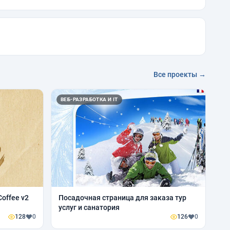
Все проекты →
ВЕБ-РАЗРАБОТКА И IT
offee v2
Посадочная страница для заказа тур
услуг и санатория
128
0
126
0