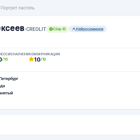
Портрет пастель
ксеев
›
CREOLIT
Сбер ID
Нейросаммари
ФЕССИОНАЛИЗМ
КОММУНИКАЦИЯ
0
10
/10
/10
Петербург
ода
анятый