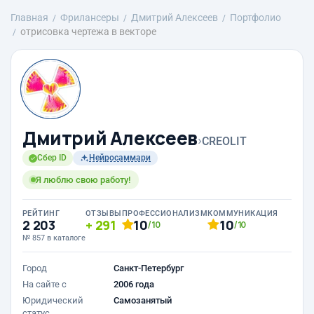
Главная
Фрилансеры
Дмитрий Алексеев
Портфолио
отрисовка чертежа в векторе
Дмитрий Алексеев
›
CREOLIT
Сбер ID
Нейросаммари
Я люблю свою работу!
РЕЙТИНГ
ОТЗЫВЫ
ПРОФЕССИОНАЛИЗМ
КОММУНИКАЦИЯ
2 203
291
10
10
/10
/10
№ 857 в каталоге
Город
Санкт-Петербург
На сайте с
2006 года
Юридический
Самозанятый
статус