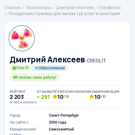
Главная
Фрилансеры
Дмитрий Алексеев
Портфолио
Посадочная страница для заказа тур услуг и санатория
Дмитрий Алексеев
›
CREOLIT
Сбер ID
Нейросаммари
Я люблю свою работу!
РЕЙТИНГ
ОТЗЫВЫ
ПРОФЕССИОНАЛИЗМ
КОММУНИКАЦИЯ
2 203
291
10
10
/10
/10
№ 865 в каталоге
Город
Санкт-Петербург
На сайте с
2006 года
Юридический
Самозанятый
статус