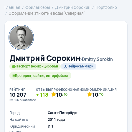
Главная
Фрилансеры
Дмитрий Сорокин
Портфолио
Оформление этикетки воды "Северная"
Дмитрий Сорокин
›
Dmitry.Sorokin
Паспорт верифицирован
Нейросаммари
Брендинг, сайты, интерфейсы
РЕЙТИНГ
ОТЗЫВЫ
ПРОФЕССИОНАЛИЗМ
КОММУНИКАЦИЯ
10 207
118
10
10
/10
/10
№ 666 в каталоге
Город
Санкт-Петербург
На сайте с
2011 года
Юридический
ИП
статус