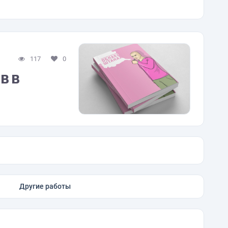
117
0
в в
Другие работы