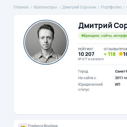
Главная
Фрилансеры
Дмитрий Сорокин
Портфолио
Дмитрий Со
Брендинг, сайты, интерф
РЕЙТИНГ
ОТЗЫВЫ
ПРО
10 207
118
1
№ 677 в каталоге
Город
Санкт-
На сайте с
2011 г
Юридический
ИП
статус
Freelance.Boutique