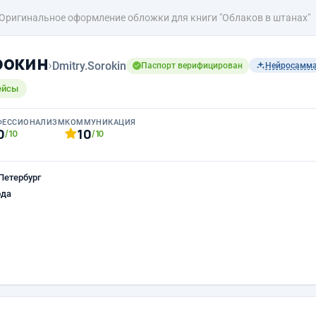
Оригинальное оформление обложки для книги "Облаков в штанах"
рокин
›
Dmitry.Sorokin
Паспорт верифицирован
Нейросамм
ейсы
ФЕССИОНАЛИЗМ
КОММУНИКАЦИЯ
0
10
/10
/10
Петербург
ода