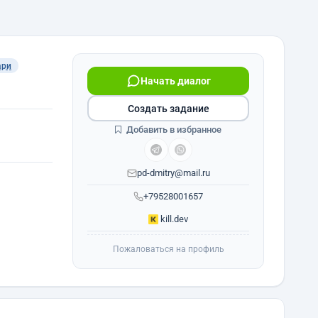
ари
Начать диалог
Создать задание
Добавить в избранное
pd-dmitry@mail.ru
+79528001657
kill.dev
Пожаловаться на профиль