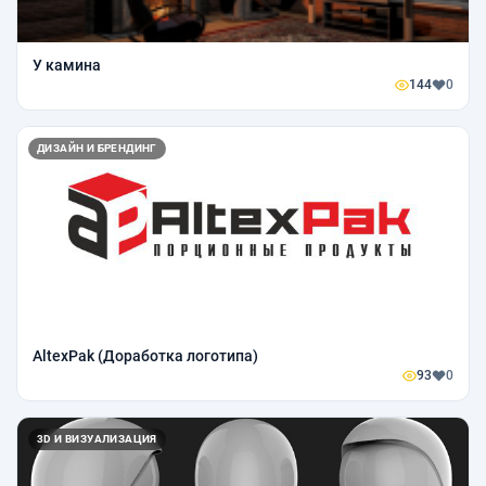
У камина
144
0
ДИЗАЙН И БРЕНДИНГ
AltexPak (Доработка логотипа)
93
0
3D И ВИЗУАЛИЗАЦИЯ