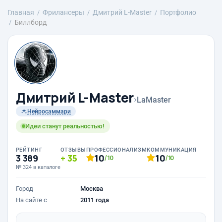
Главная
Фрилансеры
Дмитрий L-Master
Портфолио
Биллборд
Дмитрий L-Master
›
LaMaster
Нейросаммари
Идеи станут реальностью!
РЕЙТИНГ
ОТЗЫВЫ
ПРОФЕССИОНАЛИЗМ
КОММУНИКАЦИЯ
3 389
35
10
10
/10
/10
№ 324 в каталоге
Город
Москва
На сайте с
2011 года