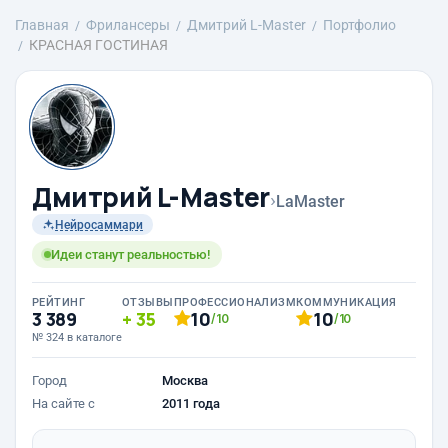
Главная
Фрилансеры
Дмитрий L-Master
Портфолио
КРАСНАЯ ГОСТИНАЯ
Дмитрий L-Master
›
LaMaster
Нейросаммари
Идеи станут реальностью!
РЕЙТИНГ
ОТЗЫВЫ
ПРОФЕССИОНАЛИЗМ
КОММУНИКАЦИЯ
3 389
35
10
10
/10
/10
№ 324 в каталоге
Город
Москва
На сайте с
2011 года