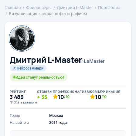
Главная
Фрилансеры
Дмитрий L-Master
Портфолио
Визуализация завода по фотографиям
Дмитрий L-Master
›
LaMaster
Нейросаммари
Идеи станут реальностью!
РЕЙТИНГ
ОТЗЫВЫ
ПРОФЕССИОНАЛИЗМ
КОММУНИКАЦИЯ
3 489
35
10
10
/10
/10
№ 319 в каталоге
Город
Москва
На сайте с
2011 года