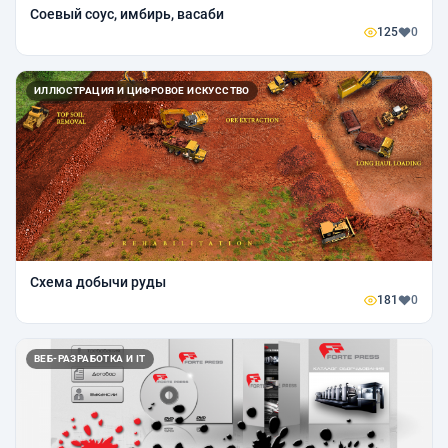
Соевый соус, имбирь, васаби
125
0
ИЛЛЮСТРАЦИЯ И ЦИФРОВОЕ ИСКУССТВО
Схема добычи руды
181
0
ВЕБ-РАЗРАБОТКА И IT