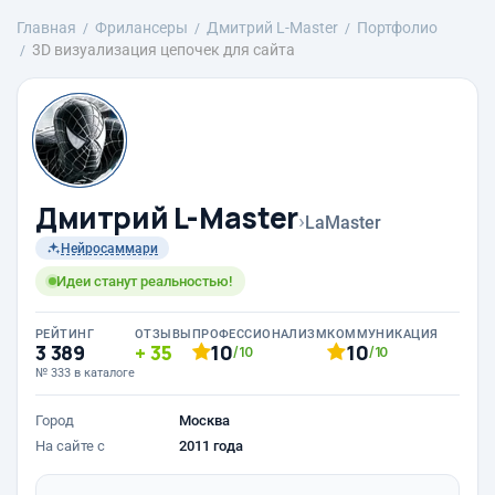
Главная
Фрилансеры
Дмитрий L-Master
Портфолио
3D визуализация цепочек для сайта
Дмитрий L-Master
›
LaMaster
Нейросаммари
Идеи станут реальностью!
РЕЙТИНГ
ОТЗЫВЫ
ПРОФЕССИОНАЛИЗМ
КОММУНИКАЦИЯ
3 389
35
10
10
/10
/10
№ 333 в каталоге
Город
Москва
На сайте с
2011 года