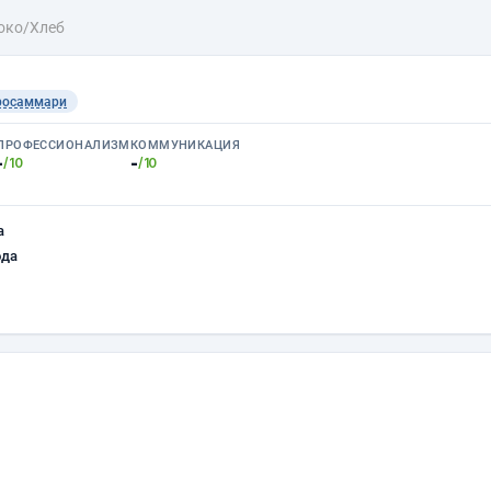
око/Хлеб
росаммари
ПРОФЕССИОНАЛИЗМ
КОММУНИКАЦИЯ
-
-
/10
/10
а
ода