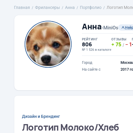
Главная
Фрилансеры
Анна
Портфолио
Логотип Мол
Анна
›
MiniOs
Ней
РЕЙТИНГ
ОТЗЫВЫ
806
75
1
/
№ 1 526 в каталоге
Город
Москв
На сайте с
2017 г
Дизайн и Брендинг
Логотип Молоко/Хлеб