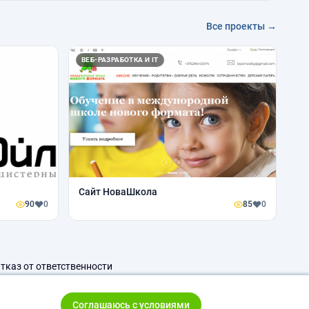
Все проекты →
ВЕБ-РАЗРАБОТКА И IT
Сайт НоваШкола
90
0
85
0
тказ от ответственности
Соглашаюсь с условиями