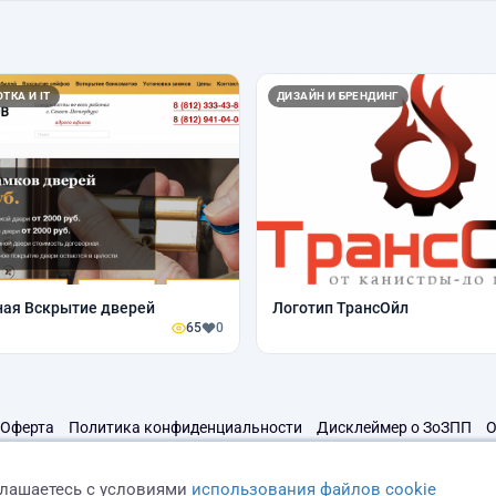
ТКА И IT
ДИЗАЙН И БРЕНДИНГ
ная Вскрытие дверей
Логотип ТрансОйл
65
0
Оферта
Политика конфиденциальности
Дисклеймер о ЗоЗПП
О
глашаетесь с условиями
использования файлов cookie