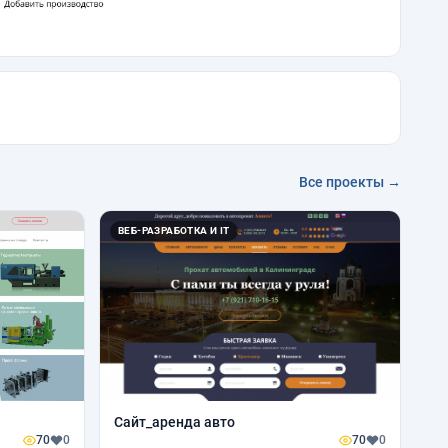
Все проекты →
ВЕБ-РАЗРАБОТКА И IT
Сайт_аренда авто
70
0
70
0