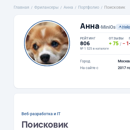
Главная
Фрилансеры
Анна
Портфолио
Поисковик
Анна
›
MiniOs
Ней
РЕЙТИНГ
ОТЗЫВЫ
806
75
1
/
№ 1 525 в каталоге
Город
Москв
На сайте с
2017 г
Веб-разработка и IT
Поисковик