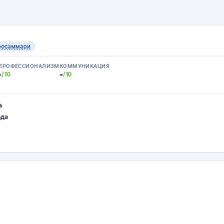
росаммари
ПРОФЕССИОНАЛИЗМ
КОММУНИКАЦИЯ
-
-
/10
/10
а
ода