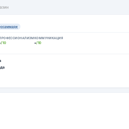
газин
росаммари
ПРОФЕССИОНАЛИЗМ
КОММУНИКАЦИЯ
-
-
/10
/10
а
ода