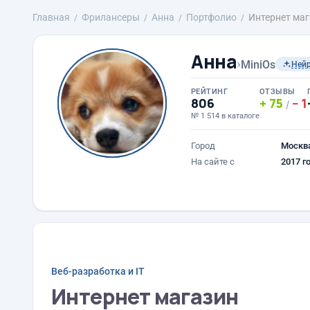
Главная
Фрилансеры
Анна
Портфолио
Интернет ма
Анна
›
MiniOs
Ней
РЕЙТИНГ
ОТЗЫВЫ
806
75
1
/
№ 1 514 в каталоге
Город
Москв
На сайте с
2017 г
Веб-разработка и IT
Интернет магазин