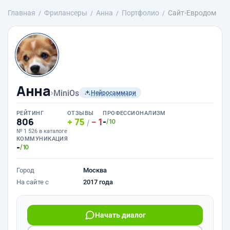
Главная
Фрилансеры
Анна
Портфолио
Сайт-Евродом
Анна
›
MiniOs
Нейросаммари
РЕЙТИНГ
ОТЗЫВЫ
ПРОФЕССИОНАЛИЗМ
806
75
1
-
/10
/
№ 1 526 в каталоге
КОММУНИКАЦИЯ
-
/10
Город
Москва
На сайте с
2017 года
Начать диалог