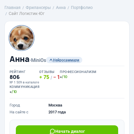
Главная
Фрилансеры
Анна
Портфолио
Сайт Логистик-Юг
Анна
›
MiniOs
Нейросаммари
РЕЙТИНГ
ОТЗЫВЫ
ПРОФЕССИОНАЛИЗМ
806
75
1
-
/10
/
№ 1 509 в каталоге
КОММУНИКАЦИЯ
-
/10
Город
Москва
На сайте с
2017 года
Начать диалог