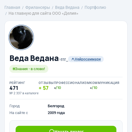
Главная
Фрилансеры
Веда Ведана
Портфолио
На главную для сайта ООО «Делия»
Веда Ведана
›
rrr_
Нейросаммари
Знания - в слово!
РЕЙТИНГ
ОТЗЫВЫ
ПРОФЕССИОНАЛИЗМ
КОММУНИКАЦИЯ
471
57
-
-
/10
/10
№ 2 337 в каталоге
Город
Белгород
На сайте с
2009 года
Начать диалог