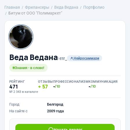
Главная
Фрилансеры
Веда Ведана
Портфолио
Битум от ООО "Полимаркет"
Веда Ведана
›
rrr_
Нейросаммари
Знания - в слово!
РЕЙТИНГ
ОТЗЫВЫ
ПРОФЕССИОНАЛИЗМ
КОММУНИКАЦИЯ
471
57
-
-
/10
/10
№ 2 343 в каталоге
Город
Белгород
На сайте с
2009 года
Начать диалог